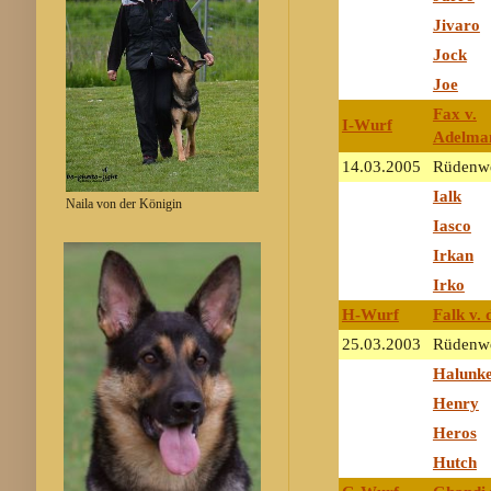
Jivaro
Jock
Joe
Fax v.
I-Wurf
Adelman
14.03.2005
Rüdenwe
Ialk
Naila von der Königin
Iasco
Irkan
Irko
H-Wurf
Falk v. 
25.03.2003
Rüdenwe
Halunk
Henry
Heros
Hutch