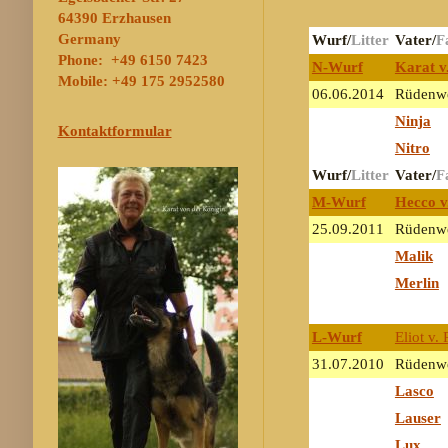
64390 Erzhausen
Germany
Wurf
/
Litter
Vater/
F
Phone: +49 6150 7423
N-Wurf
Karat v
Mobile: +49 175 2952580
06.06.2014
Rüdenwe
Ninja
Kontaktformular
Nitro
Wurf
/
Litter
Vater/
F
M-Wurf
Hecco v
25.09.2011
Rüdenwe
Malik
Merlin
L-Wurf
Eliot v.
31.07.2010
Rüdenwe
Lasco
Lauser
Lux