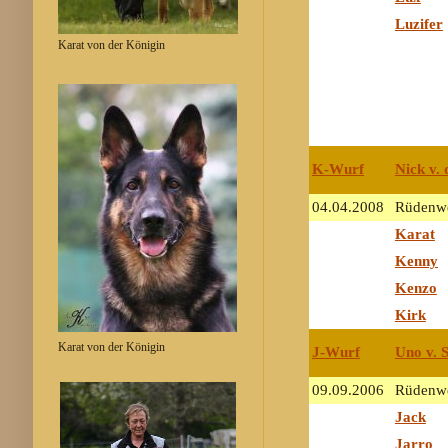
Luzifer
Karat von der Königin
K-Wurf
Nick v. 
04.04.2008
Rüdenwe
Karat
Kenny
Kenzo
Kirk
Karat von der Königin
J-Wurf
Uno v. S
09.09.2006
Rüdenwe
Jack
Jarro