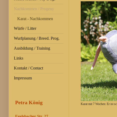
Nachkommen / Progeny
Karat - Nachkommen
Würfe / Litter
Wurfplanung / Breed. Prog.
Ausbildung / Training
Links
Kontakt / Contact
Impressum
Petra König
Karat mit 7 Wochen: Er ist sc
Egelsbacher Str. 27