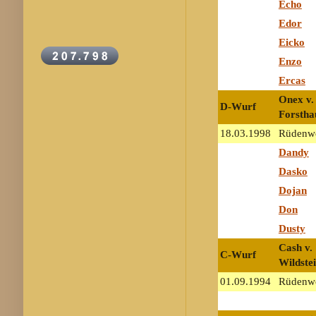
Echo
Edor
Eicko
Enzo
Ercas
Onex v.
D-Wurf
Forstha
18.03.1998
Rüdenwe
Dandy
Dasko
Dojan
Don
Dusty
Cash v.
C-Wurf
Wildste
01.09.1994
Rüdenwe