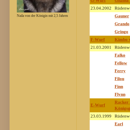
G-Wurf
Ghandi v
23.04.2002
Rüdenwe
Gauner
Naila von der Königin mit 2,5 Jahren
Grando
Gringo
F-Wurf
Kimbo 
21.03.2001
Rüdenwe
Falko
Fellow
Ferry
Filou
Finn
Flynn
Racker v
E-Wurf
Königs
23.03.1999
Rüdenwe
Earl