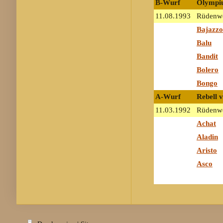
B-Wurf
Olympiu
11.08.1993
Rüdenwe
Bajazzo
Balu
Bandit
Bolero
Bongo
A-Wurf
Rebell v
11.03.1992
Rüdenw
Achat
Aladin
Aristo
Asco